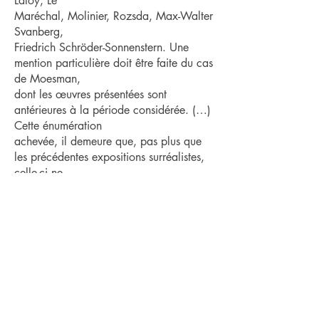
Laloy, Le
Maréchal, Molinier, Rozsda, Max-Walter
Svanberg,
Friedrich Schröder-Sonnenstern. Une
mention particulière doit être faite du cas
de Moesman,
dont les œuvres présentées sont
antérieures à la période considérée. (…)
Cette énumération
achevée, il demeure que, pas plus que
les précédentes expositions surréalistes,
celle-ci ne
vise à une superficielle homogénéité
formelle. »
Rozsda a présenté dans cette exposition
son tableau « Les Fenêtres ».
Œuvres
Publications
Peintures
Livres
Dessins
Articles