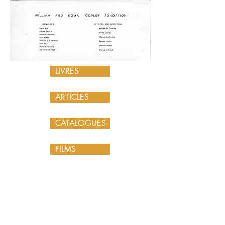
LIVRES
ARTICLES
CATALOGUES
FILMS
Œuvres
Publications
Peintures
Livres
Dessins
Articles
Photos
Catalogues