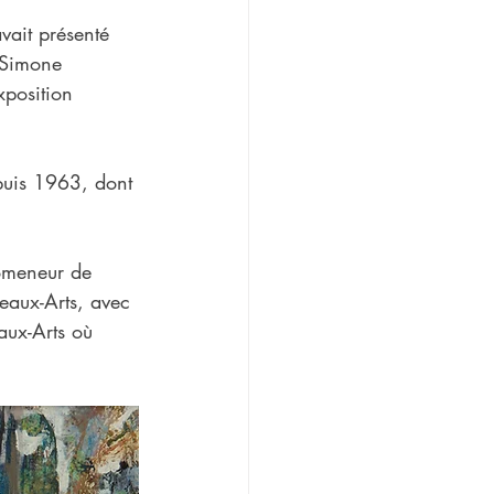
vait présenté 
 Simone 
position 
puis 1963, dont 
romeneur de 
Beaux-Arts, avec 
aux-Arts où 