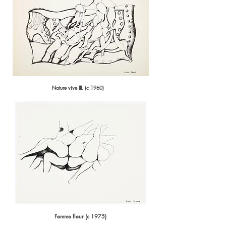
Nature vive III. (c 1960)
Femme fleur (c 1975)