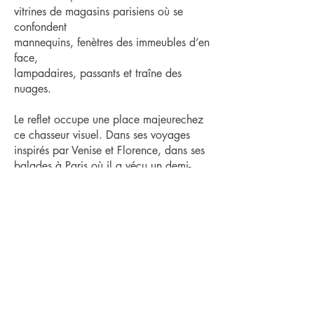
vitrines de magasins parisiens où se
confondent
mannequins, fenètres des immeubles d’en
face,
lampadaires, passants et traîne des
nuages.
Le reflet occupe une place majeurechez
ce chasseur visuel. Dans ses voyages
inspirés par Venise et Florence, dans ses
balades à Paris où il a vécu un demi-
siècle, dans les extérieurs-inteérieurs de
son atelier du Bateau Lavoir où la vitre
renvoie les fenêtres voisines, le jardin
d’en bas à toute heure du jour et en
toute saison, les outils de son travail,
parfois sa propre silhouette. La nature,
surtout dans le détail, traduit le
Œuvres
Publications
frémissement fragile, l’éphémère.
Peintures
Livres
Toujours présents les jeux d’ombre et de
Dessins
Articles