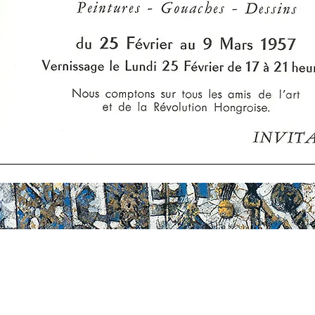
Biographie
Publications
Evénements
L'atelier Rozsda
Livres
Expositions p
Bateau-Lavoir
Articles
Expositions c
Catalogues
Collections p
Films