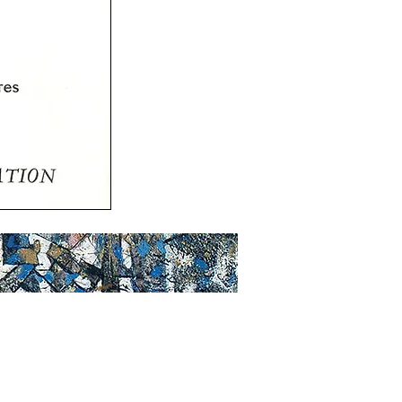
Contact
Les Amis
ersonnelles
d'Endre Rozsda
ollectives
Liens
ubliques