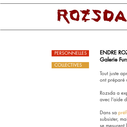
ENDRE ROZS
PERSONNELLES
Galerie Fur
COLLECTIVES
Tout juste a
ont préparé 
Rozsda a exp
avec l’aide de
Dans sa
pré
subsister, ma
se mesurent l