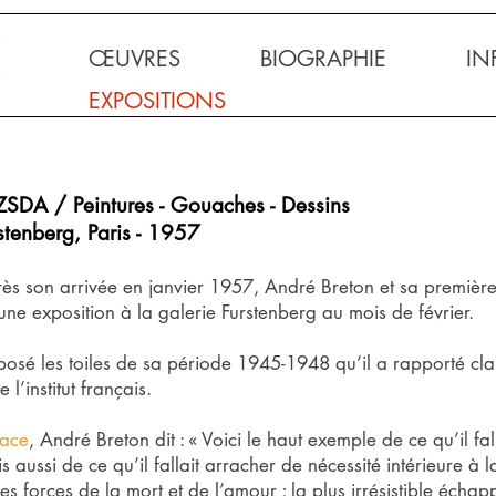
ŒUVRES
BIOGRAPHIE
IN
EXPOSITIONS
DA / Peintures - Gouaches - Dessins
stenberg, Paris - 1957
près son arrivée en janvier 1957, André Breton et sa premiè
une exposition à la galerie Furstenberg au mois de février.
osé les toiles de sa période 1945-1948 qu’il a rapporté cl
 l’institut français.
face
, André Breton dit : « Voici le haut exemple de ce qu’il fall
is aussi de ce qu’il fallait arracher de nécessité intérieure à l
es forces de la mort et de l’amour ; la plus irrésistible écha