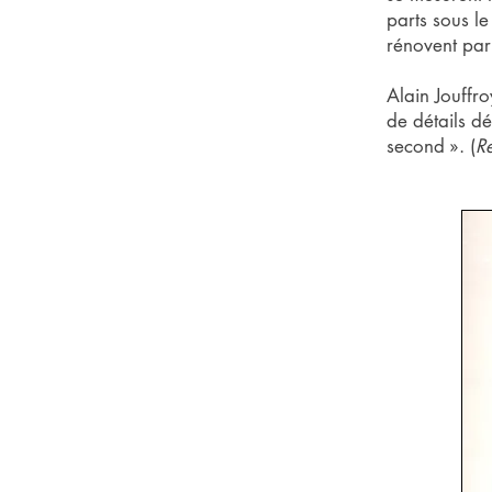
parts sous le
rénovent par 
Alain Jouffr
de détails dé
second ». (
R