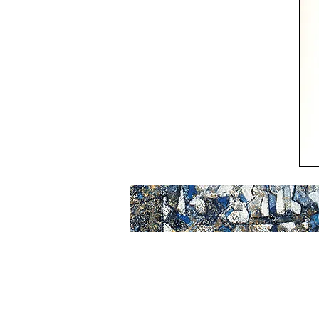
Accueil
Œuvres
Plan du site
Peintures
Dessins
Photos
Textes